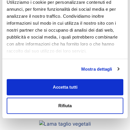
Utilizziamo i cookie per personalizzare contenuti ed
LAME PER CUTTER
annunci, per fornire funzionalità dei social media e per
analizzare il nostro traffico. Condividiamo inoltre
informazioni sul modo in cui utilizza il nostro sito con i
nostri partner che si occupano di analisi dei dati web,
LAME PER PORZIONATRICI
pubblicità e social media, i quali potrebbero combinarle
con altre informazioni che ha fornito loro o che hanno
raccolto dal suo utilizzo dei loro servizi.
LAME RASCHIANTI E PER LAVORAZIONE
Mostra dettagli
DEL GELATO
Accetta tutti
LAME TAGLIO PANE
Rifiuta