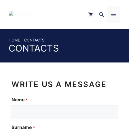
Skip
to
MEN
content
HOME
-
CONTACTS
CONTACTS
WRITE US A MESSAGE
Name
*
Surname
*