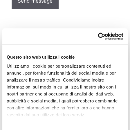
WHERE WE ARE
Legal and Operational Headquarters
Questo sito web utilizza i cookie
Via Menotti, 75
Utilizziamo i cookie per personalizzare contenuti ed
annunci, per fornire funzionalità dei social media e per
21100 Varese
analizzare il nostro traffico. Condividiamo inoltre
Italy
informazioni sul modo in cui utilizza il nostro sito con i
nostri partner che si occupano di analisi dei dati web,
t +39 0332 321111
pubblicità e social media, i quali potrebbero combinarle
f +39 0332 328063
con altre informazioni che ha fornito loro o che hanno
WhatsApp business
+39 333 5309413
raccolto dal suo utilizzo dei loro servizi.
(Only for sending photos and messages)