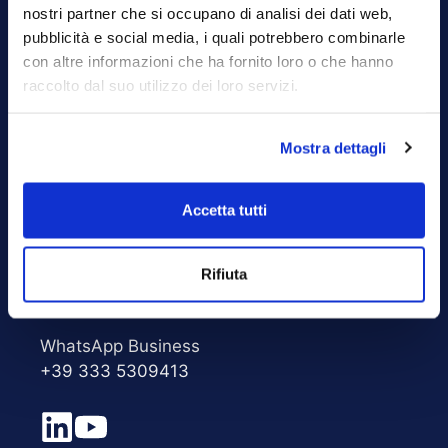
nostri partner che si occupano di analisi dei dati web,
pubblicità e social media, i quali potrebbero combinarle
con altre informazioni che ha fornito loro o che hanno
raccolto dal suo utilizzo dei loro servizi.
ECOGEO srl
Legal and Operational Headquarters
Mostra dettagli
Via Menotti, 75
21100 Varese
Accetta tutti
Italia
t +39 0332 321111
Rifiuta
f +39 0332 328063
WhatsApp Business
+39 333 5309413