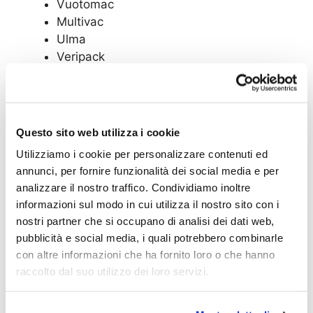
Vuotomac
Multivac
Ulma
Veripack
We also produce Europunches with dimensions
on customer request.
Questo sito web utilizza i cookie
RELATED PRODUCTS
Utilizziamo i cookie per personalizzare contenuti ed
annunci, per fornire funzionalità dei social media e per
analizzare il nostro traffico. Condividiamo inoltre
informazioni sul modo in cui utilizza il nostro sito con i
CIRCULAR PUNCHES
nostri partner che si occupano di analisi dei dati web,
pubblicità e social media, i quali potrebbero combinarle
con altre informazioni che ha fornito loro o che hanno
raccolto dal suo utilizzo dei loro servizi.
TOOTHED PUNCHES