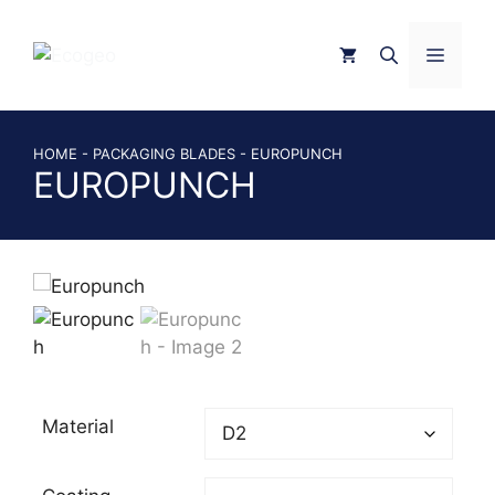
Skip
to
MEN
content
HOME
-
PACKAGING BLADES
-
EUROPUNCH
EUROPUNCH
Material