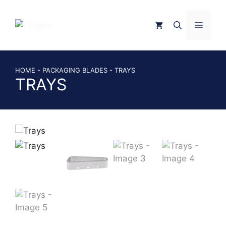
Skip
to
MEN
content
HOME
-
PACKAGING BLADES
-
TRAYS
TRAYS